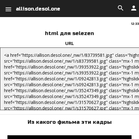
search
person
menu
allison.desol.one
12:33
html для selezen
URL
Из какого фильма эти кадры